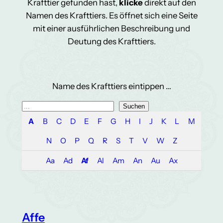
Krafttier gefunden hast,
klicke
direkt auf den
Namen des Krafttiers. Es öffnet sich eine Seite
mit einer ausführlichen Beschreibung und
Deutung des Krafttiers.
Name des Krafttiers eintippen …
S
Suchen
u
A
B
C
D
E
F
G
H
I
J
K
L
M
c
N
O
P
Q
R
S
T
V
W
Z
h
e
Aa
Ad
Af
Al
Am
An
Au
Ax
n
Affe