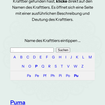
Krafttier gefunden hast,
klicke
direkt auf den
Namen des Krafttiers. Es öffnet sich eine Seite
mit einer ausführlichen Beschreibung und
Deutung des Krafttiers.
Name des Krafttiers eintippen …
S
Suchen
u
A
B
C
D
E
F
G
H
I
J
K
L
M
c
N
O
P
Q
R
S
T
V
W
Z
h
e
Pa
Pe
Pf
Ph
Pi
Po
Pu
n
Puma