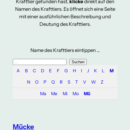
Krafttier gefunden hast,
klicke
direkt auf den
Namen des Krafttiers. Es öffnet sich eine Seite
mit einer ausführlichen Beschreibung und
Deutung des Krafttiers.
Name des Krafttiers eintippen …
S
Suchen
u
A
B
C
D
E
F
G
H
I
J
K
L
M
c
N
O
P
Q
R
S
T
V
W
Z
h
e
Ma
Me
Mi
Mo
Mü
n
Mücke