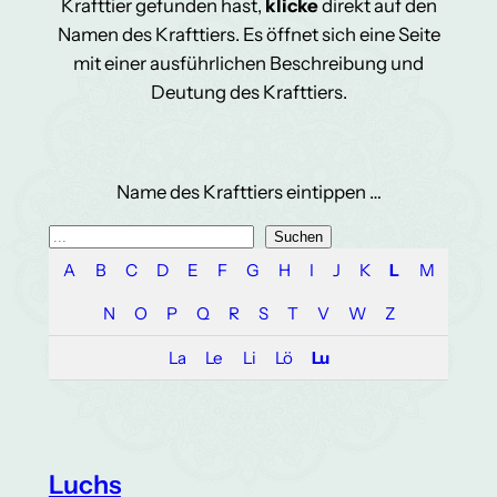
Krafttier gefunden hast,
klicke
direkt auf den
Namen des Krafttiers. Es öffnet sich eine Seite
mit einer ausführlichen Beschreibung und
Deutung des Krafttiers.
Name des Krafttiers eintippen …
S
Suchen
u
A
B
C
D
E
F
G
H
I
J
K
L
M
c
N
O
P
Q
R
S
T
V
W
Z
h
e
La
Le
Li
Lö
Lu
n
Luchs