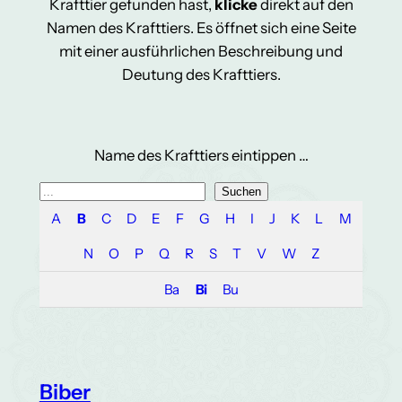
Krafttier gefunden hast,
klicke
direkt auf den
Namen des Krafttiers. Es öffnet sich eine Seite
mit einer ausführlichen Beschreibung und
Deutung des Krafttiers.
Name des Krafttiers eintippen …
S
Suchen
u
A
B
C
D
E
F
G
H
I
J
K
L
M
c
N
O
P
Q
R
S
T
V
W
Z
h
e
Ba
Bi
Bu
n
Biber