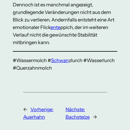
Dennoch ist es manchmal angezeigt,
grundlegende Veränderungen nicht aus dem
Blick zu verlieren. Andernfalls entsteht eine Art
emotionaler Flick
ente
ppich, der im weiteren
Verlauf nicht die gewünschte Stabilität
mitbringen kann.
#Wassermolch #
Schwan
zlurch #Wasserlurch
#Querzahnmolch
←
Vorherige:
Nächste:
Auerhahn
Bachstelze
→