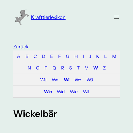
Zum
Inhalt
Krafttierlexikon
springen
Zurück
A
B
C
D
E
F
G
H
I
J
K
L
M
N
O
P
Q
R
S
T
V
W
Z
Wa
We
Wi
Wo
Wü
Wic
Wid
Wie
Wil
Wickelbär