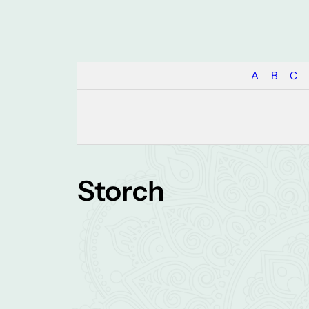
A
B
C
Storch