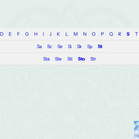
D
E
F
G
H
I
J
K
L
M
N
O
P
Q
R
S
T
Sa
Sc
Se
Si
Sk
Sp
St
Sta
Ste
Sti
Sto
Str