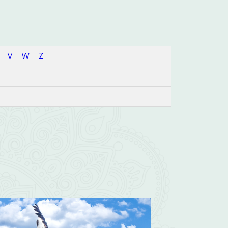
V
W
Z