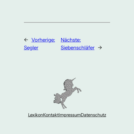
←
Vorherige:
Nächste:
Segler
Siebenschläfer
→
Lexikon
Kontakt
Impressum
Datenschutz