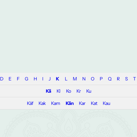
D
E
F
G
H
I
J
K
L
M
N
O
P
Q
R
S
T
Kä
Kl
Ko
Kr
Ku
Käf
Kak
Kam
Kän
Kar
Kat
Kau