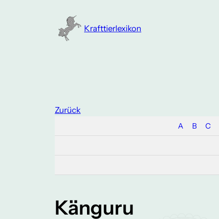
Zum
Inhalt
Krafttierlexikon
springen
Zurück
A
B
C
Känguru