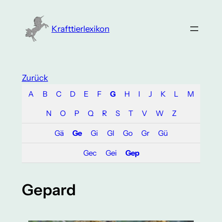
Zum
Inhalt
Krafttierlexikon
springen
Zurück
A
B
C
D
E
F
G
H
I
J
K
L
M
N
O
P
Q
R
S
T
V
W
Z
Gä
Ge
Gi
Gl
Go
Gr
Gü
Gec
Gei
Gep
Gepard