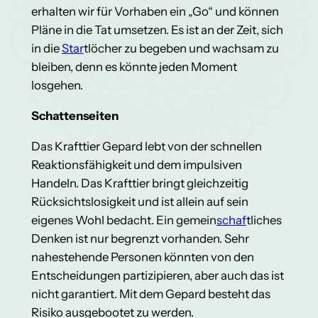
erhalten wir für Vorhaben ein „Go“ und können
Pläne in die Tat umsetzen. Es ist an der Zeit, sich
in die
Star
tlöcher zu begeben und wachsam zu
bleiben, denn es könnte jeden Moment
losgehen.
Schattenseiten
Das Krafttier Gepard lebt von der schnellen
Reaktionsfähigkeit und dem impulsiven
Handeln. Das Krafttier bringt gleichzeitig
Rücksichtslosigkeit und ist allein auf sein
eigenes Wohl bedacht. Ein gemein
schaf
tliches
Denken ist nur begrenzt vorhanden. Sehr
nahestehende Personen könnten von den
Entscheidungen partizipieren, aber auch das ist
nicht garantiert. Mit dem Gepard besteht das
Risiko ausgebootet zu werden.