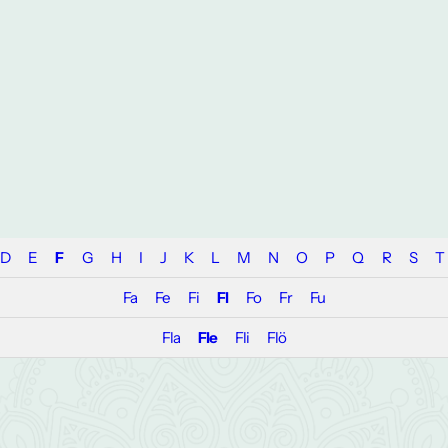
D
E
F
G
H
I
J
K
L
M
N
O
P
Q
R
S
T
Fa
Fe
Fi
Fl
Fo
Fr
Fu
Fla
Fle
Fli
Flö