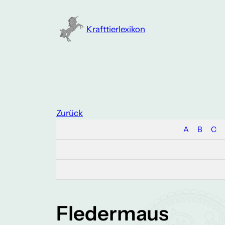
Zum
Inhalt
Krafttierlexikon
springen
Zurück
A
B
C
Fledermaus