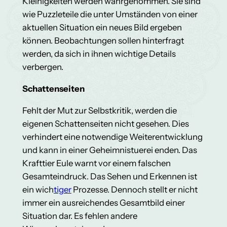
Kleinigkeiten werden wahrgenommen. Sie sind
wie Puzzleteile die unter Umständen von einer
aktuellen Situation ein neues Bild ergeben
können. Beobachtungen sollen hinterfragt
werden, da sich in ihnen wichtige Details
verbergen.
Schattenseiten
Fehlt der Mut zur Selbstkritik, werden die
eigenen Schattenseiten nicht gesehen. Dies
verhindert eine notwendige Weiterentwicklung
und kann in einer Geheimnistuerei enden. Das
Krafttier Eule warnt vor einem falschen
Gesamteindruck. Das Sehen und Erkennen ist
ein wich
tiger
Prozesse. Dennoch stellt er nicht
immer ein ausreichendes Gesamtbild einer
Situation dar. Es fehlen andere