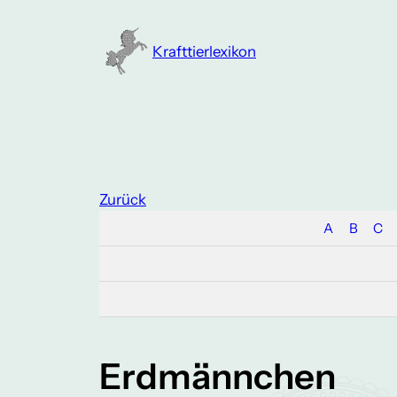
Zum
Inhalt
Krafttierlexikon
springen
Zurück
A
B
C
Erdmännchen