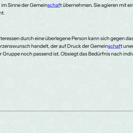
g im Sinne der Gemein
schaf
t übernehmen. Sie agieren mit ei
ht.
Interessen durch eine überlegene Person kann sich gegen das
erzenswunsch handelt, der auf Druck der Gemein
schaf
t une
r Gruppe noch passend ist. Obsiegt das Bedürfnis nach indiv