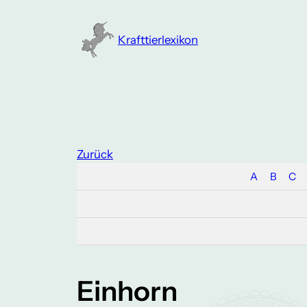
Zum
Inhalt
Krafttierlexikon
springen
Zurück
A
B
C
Einhorn