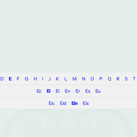
D
E
F
G
H
I
J
K
L
M
N
O
P
Q
R
S
T
Ec
Ei
El
En
Er
Es
Eu
Eic
Eid
Ein
Eis